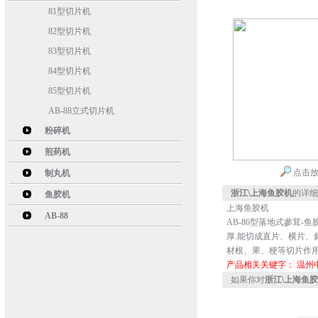
81型切片机
82型切片机
83型切片机
84型切片机
85型切片机
AB-88立式切片机
粉碎机
煎药机
点击
制丸机
浙江\上海鱼胶机
的详细
鱼胶机
上海鱼胶机
AB-88
AB-86型落地式參茸-
厚.能切成直片、横片、
材根、果、梗等切片作
产品相关关键字：
温州
如果你对
浙江\上海鱼