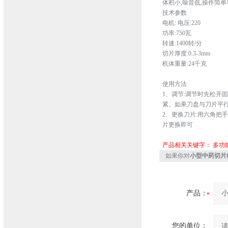
体积小,噪音低,操作简单
技术参
电机: 电压:220
功率:750瓦
转速:1400转/分
切片厚度:0.3-3mm
机体重量:24千克
使用方法
1、调节:调节时先松开
紧。如果刀盘与刀片平行
2、更换刀片:用六角把
片更换即可
产品相关关键字：
多功
如果你对
小型中药切片
产品：
您的单位：