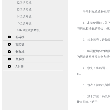
82型切片机
83型切片机
手动制丸机机器使用
84型切片机
1、本机使用前，取下
85型切片机
与药丸相接触的部位，做
AB-88立式切片机
粉碎机
2、将上盖壳，齿轮箱盖
煎药机
3、将调配均匀的团状
制丸机
的药条逐根横放在制丸槽
鱼胶机
AB-88
4、水丸：将药面（0.
丸。
5、包衣：待药丸制成
6、烘干方法：药丸制
接在阳光下晒干。